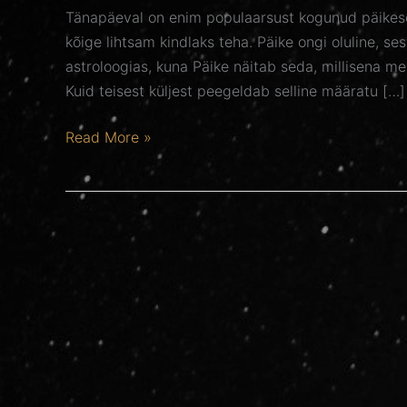
Tänapäeval on enim populaarsust kogunud päikese
kõige lihtsam kindlaks teha. Päike ongi oluline, se
astroloogias, kuna Päike näitab seda, millisena m
Kuid teisest küljest peegeldab selline määratu […]
Read More »