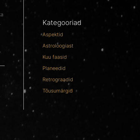
ka
Kategooriad
.
Aspektid
Astroloogiast
Kuu faasid
Planeedid
Retrograadid
Tõusumärgid