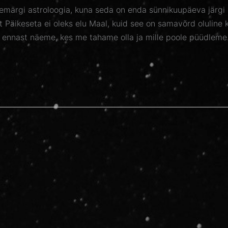
märgi astroloogia, kuna seda on enda sünnikuupäeva järgi
st Päikeseta ei oleks elu Maal, kuid see on samavõrd oluline 
e ennast näeme, kes me tahame olla ja mille poole püüdleme