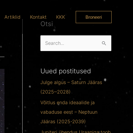
Artiklid
Kontakt
KKK
Broneeri
Otsi
O
t
s
Uued postitused
i
Julge algus – Saturn Jääras
:
(2025‒2028)
Võitlus enda ideaalide ja
vabaduse eest – Neptuun
Jääras (2025-2039)
Jupiteri ühendus Uraaniga toob