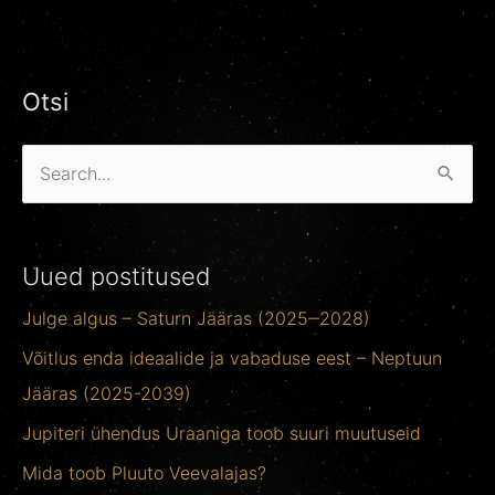
Otsi
O
t
s
Uued postitused
i
Julge algus – Saturn Jääras (2025‒2028)
:
Võitlus enda ideaalide ja vabaduse eest – Neptuun
Jääras (2025-2039)
Jupiteri ühendus Uraaniga toob suuri muutuseid
Mida toob Pluuto Veevalajas?