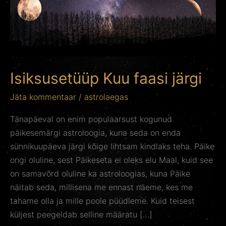
Isiksusetüüp Kuu faasi järgi
Jäta kommentaar
/
astrolaegas
Tänapäeval on enim populaarsust kogunud
päikesemärgi astroloogia, kuna seda on enda
sünnikuupäeva järgi kõige lihtsam kindlaks teha. Päike
ongi oluline, sest Päikeseta ei oleks elu Maal, kuid see
on samavõrd oluline ka astroloogias, kuna Päike
näitab seda, millisena me ennast näeme, kes me
tahame olla ja mille poole püüdleme. Kuid teisest
küljest peegeldab selline määratu […]