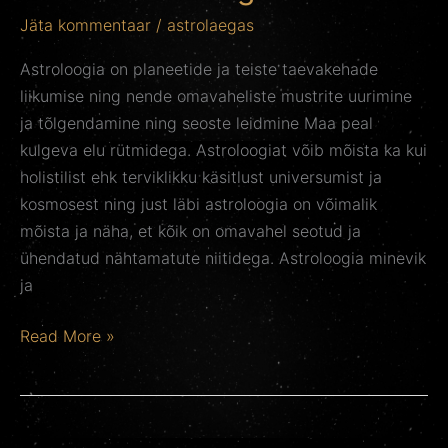
Jäta kommentaar
/
astrolaegas
Astroloogia on planeetide ja teiste taevakehade
liikumise ning nende omavaheliste mustrite uurimine
ja tõlgendamine ning seoste leidmine Maa peal
kulgeva elu rütmidega. Astroloogiat võib mõista ka kui
holistilist ehk terviklikku käsitlust universumist ja
kosmosest ning just läbi astroloogia on võimalik
mõista ja näha, et kõik on omavahel seotud ja
ühendatud nähtamatute niitidega. Astroloogia minevik
ja
Read More »