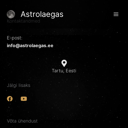
Skip
to
Astrolaegas
content
Kontaktandmed
E-post:
info@astrolaegas.ee
Tartu, Eesti
Jälgi lisaks
F
Y
a
o
c
u
e
t
Võta ühendust
b
u
o
b