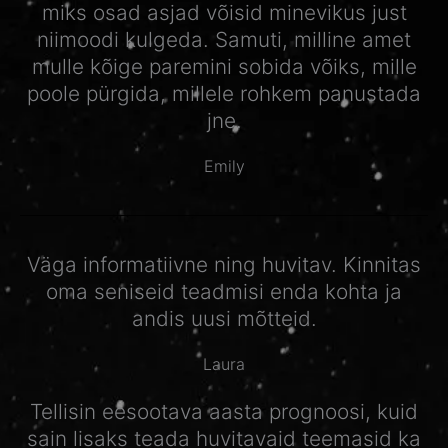
miks osad asjad võisid minevikus just
niimoodi kulgeda. Samuti, milline amet
mulle kõige paremini sobida võiks, mille
poole pürgida, millele rohkem panustada
jne.
Emily
Väga informatiivne ning huvitav. Kinnitas
oma seniseid teadmisi enda kohta ja
andis uusi mõtteid.
Laura
Tellisin eesootava aasta prognoosi, kuid
sain lisaks teada huvitavaid teemasid ka