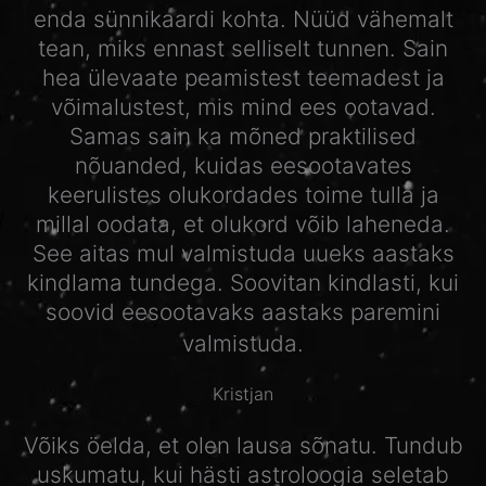
enda sünnikaardi kohta. Nüüd vähemalt
tean, miks ennast selliselt tunnen. Sain
hea ülevaate peamistest teemadest ja
võimalustest, mis mind ees ootavad.
Samas sain ka mõned praktilised
nõuanded, kuidas eesootavates
keerulistes olukordades toime tulla ja
millal oodata, et olukord võib laheneda.
See aitas mul valmistuda uueks aastaks
kindlama tundega. Soovitan kindlasti, kui
soovid eesootavaks aastaks paremini
valmistuda.
Kristjan
Võiks öelda, et olen lausa sõnatu. Tundub
uskumatu, kui hästi astroloogia seletab