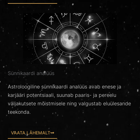
Sünnikaardi analüüs
Astroloogiline sünnikaardi analüüs avab enese ja
karjääri potentsiaali, suunab paaris- ja pereelu
väljakutsete mõistmisele ning valgustab eluülesande
teekonda.
VAATA LÄHEMALT