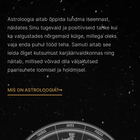
Astroloogia aitab õppida tundma iseennast,
näidates Sinu tugevaid ja positiivseid tahke kui
ka valgustades nõrgemaid külge, millega oleks
vaja enda puhul tööd teha. Samuti aitab see
leida õiget kutsumust karjäärivaldkonnas ning
näitab, millised võivad olla väljakutsed
paarisuhete loomisel ja hoidmisel.
MIS ON ASTROLOOGIA?