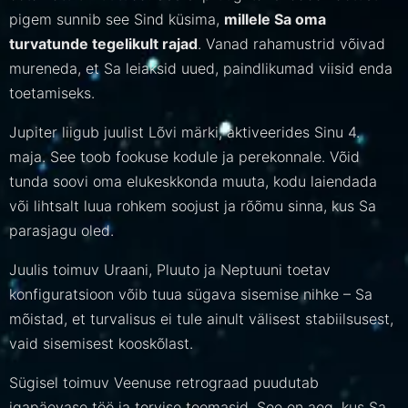
pigem sunnib see Sind küsima,
millele Sa oma
turvatunde tegelikult rajad
. Vanad rahamustrid võivad
mureneda, et Sa leiaksid uued, paindlikumad viisid enda
toetamiseks.
Jupiter liigub juulist Lõvi märki, aktiveerides Sinu 4.
maja. See toob fookuse kodule ja perekonnale. Võid
tunda soovi oma elukeskkonda muuta, kodu laiendada
või lihtsalt luua rohkem soojust ja rõõmu sinna, kus Sa
parasjagu oled.
Juulis toimuv Uraani, Pluuto ja Neptuuni toetav
konfiguratsioon võib tuua sügava sisemise nihke – Sa
mõistad, et turvalisus ei tule ainult välisest stabiilsusest,
vaid sisemisest kooskõlast.
Sügisel toimuv Veenuse retrograad puudutab
igapäevase töö ja tervise teemasid. See on aeg, kus Sa