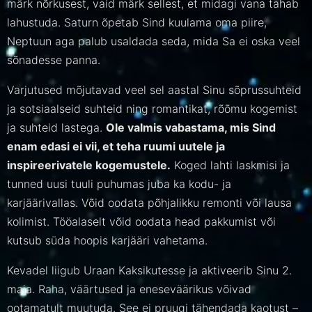
märk nõrkusest, vaid märk sellest, et midagi vana tahab
lahustuda. Saturn õpetab Sind kuulama oma piire,
Neptuun aga palub usaldada seda, mida Sa ei oska veel
sõnadesse panna.
Varjutused mõjutavad veel sel aastal Sinu sõprussuhteid
ja sotsiaalseid suhteid ning romantikat, rõõmu kogemist
ja suhteid lastega.
Ole valmis vabastama, mis Sind
enam edasi ei vii, et teha ruumi uutele ja
inspireerivatele kogemustele.
Koged lahti laskmisi ja
tunned uusi tuuli puhumas juba ka kodu- ja
karjäärivallas. Võid oodata põhjalikku remonti või lausa
kolimist. Tööalaselt võid oodata head pakkumist või
kutsub süda hoopis karjääri vahetama.
Kevadel liigub Uraan Kaksikutesse ja aktiveerib Sinu 2.
maja. Raha, väärtused ja eneseväärikus võivad
ootamatult muutuda. See ei pruugi tähendada kaotust –