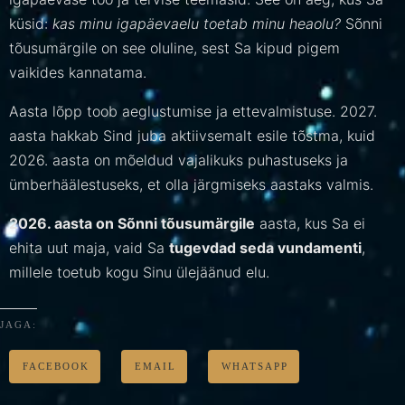
küsid:
kas minu igapäevaelu toetab minu heaolu?
Sõnni
tõusumärgile on see oluline, sest Sa kipud pigem
vaikides kannatama.
Aasta lõpp toob aeglustumise ja ettevalmistuse. 2027.
aasta hakkab Sind juba aktiivsemalt esile tõstma, kuid
2026. aasta on mõeldud vajalikuks puhastuseks ja
ümberhäälestuseks, et olla järgmiseks aastaks valmis.
2026. aasta on Sõnni tõusumärgile
aasta, kus Sa ei
ehita uut maja, vaid Sa
tugevdad seda vundamenti
,
millele toetub kogu Sinu ülejäänud elu.
JAGA:
FACEBOOK
EMAIL
WHATSAPP