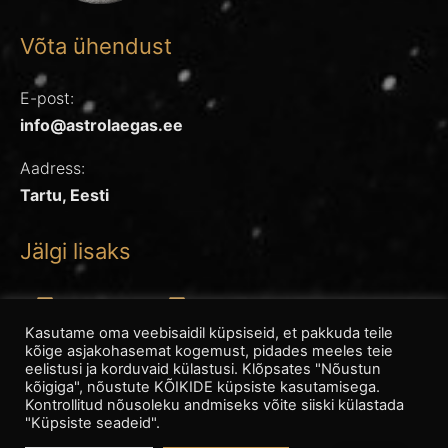
Võta ühendust
E-post:
info@astrolaegas.ee
Aadress:
Tartu, Eesti
Jälgi lisaks
Instagram
Facebook
Kasutame oma veebisaidil küpsiseid, et pakkuda teile
kõige asjakohasemat kogemust, pidades meeles teie
eelistusi ja korduvaid külastusi. Klõpsates "Nõustun
kõigiga", nõustute KÕIKIDE küpsiste kasutamisega.
Kontrollitud nõusoleku andmiseks võite siiski külastada
Kõik õigused kaitstud. © 2026 Astrolaegas
"Küpsiste seadeid".