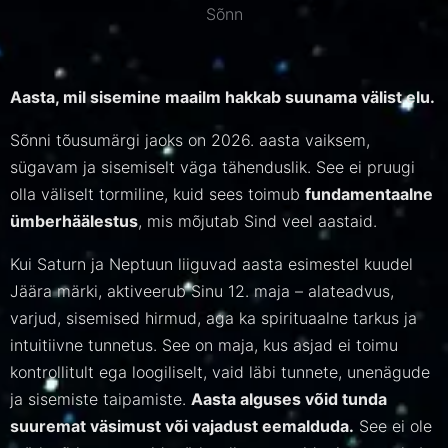
Sõnn
Aasta, mil sisemine maailm hakkab suunama välist elu.
Sõnni tõusumärgi jaoks on 2026. aasta vaiksem,
sügavam ja sisemiselt väga tähenduslik. See ei pruugi
olla väliselt tormiline, kuid sees toimub
fundamentaalne
ümberhäälestus
, mis mõjutab Sind veel aastaid.
Kui Saturn ja Neptuun liiguvad aasta esimestel kuudel
Jäära märki, aktiveerub Sinu 12. maja – alateadvus,
varjud, sisemised hirmud, aga ka spirituaalne tarkus ja
intuitiivne tunnetus. See on maja, kus asjad ei toimu
kontrollitult ega loogiliselt, vaid läbi tunnete, unenägude
ja sisemiste taipamiste.
Aasta alguses võid tunda
suuremat väsimust või vajadust eemalduda.
See ei ole