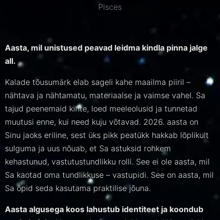
Pisces
Aasta, mil unistused peavad leidma kindla pinna jalge
all.
Kalade tõusumärk elab sageli kahe maailma piiril –
nähtava ja nähtamatu, materiaalse ja vaimse vahel. Sa
tajud peenemaid kihte, loed meeleolusid ja tunnetad
muutusi enne, kui need kuju võtavad. 2026. aasta on
Sinu jaoks eriline, sest üks pikk peatükk hakkab lõplikult
sulguma ja uus nõuab, et Sa astuksid rohkem
kehastunud, vastutustundlikku rolli. See ei ole aasta, mil
Sa kaotad oma tundlikkuse – vastupidi. See on aasta, mil
Sa õpid seda kasutama praktilise jõuna.
Aasta algusega koos lahustub identiteet ja koondub