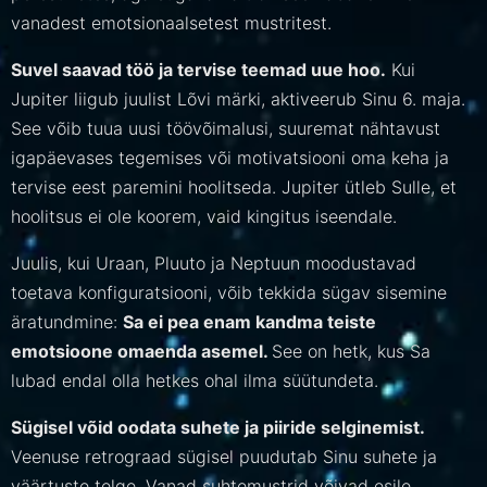
vanadest emotsionaalsetest mustritest.
Suvel saavad töö ja tervise teemad uue hoo.
Kui
Jupiter liigub juulist Lõvi märki, aktiveerub Sinu 6. maja.
See võib tuua uusi töövõimalusi, suuremat nähtavust
igapäevases tegemises või motivatsiooni oma keha ja
tervise eest paremini hoolitseda. Jupiter ütleb Sulle, et
hoolitsus ei ole koorem, vaid kingitus iseendale.
Juulis, kui Uraan, Pluuto ja Neptuun moodustavad
toetava konfiguratsiooni, võib tekkida sügav sisemine
äratundmine:
Sa ei pea enam kandma teiste
emotsioone omaenda asemel.
See on hetk, kus Sa
lubad endal olla hetkes ohal ilma süütundeta.
Sügisel võid oodata suhete ja piiride selginemist.
Veenuse retrograad sügisel puudutab Sinu suhete ja
väärtuste telge. Vanad suhtemustrid võivad esile