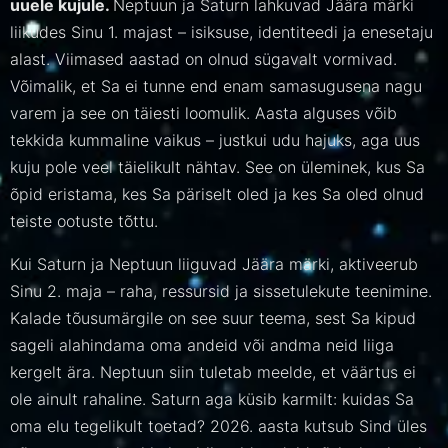
uuele kujule.
Neptuun ja Saturn lahkuvad Jäära märki
liikudes Sinu 1. majast – isiksuse, identiteedi ja enesetaju
alast. Viimased aastad on olnud sügavalt vormivad.
Võimalik, et Sa ei tunne end enam samasugusena nagu
varem ja see on täiesti loomulik. Aasta alguses võib
tekkida kummaline vaikus – justkui udu hajuks, aga uus
kuju pole veel täielikult nähtav. See on üleminek, kus Sa
õpid eristama, kes Sa päriselt oled ja kes Sa oled olnud
teiste ootuste tõttu.
Kui Saturn ja Neptuun liiguvad Jäära märki, aktiveerub
Sinu 2. maja – raha, ressursid ja sissetulekute teenimine.
Kalade tõusumärgile on see suur teema, sest Sa kipud
sageli alahindama oma andeid või andma neid liiga
kergelt ära. Neptuun siin tuletab meelde, et väärtus ei
ole ainult rahaline. Saturn aga küsib karmilt: kuidas Sa
oma elu tegelikult toetad? 2026. aasta kutsub Sind üles