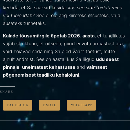
kerkida, et Sa saaksid küsida:
kas see side toidab mind
või tühjendab?
See ei ole aeg kiireteks otsusteks, vaid
ausateks tunneteks.
Kalade tõusumärgile õpetab 2026. aasta
, et tundlikkus
vajab struktuuri, et õitseda, piirid ei võta armastust ära,
vaid hoiavad seda ning Sa oled väärt toetust, mitte
ainult andmist. See on aasta, kus Sa liigud
udu seest
pinnale
,
unelmatest kehastusse
and
vaimsest
põgenemisest teadliku kohaloluni
.
SHARE:
FACEBOOK
EMAIL
WHATSAPP