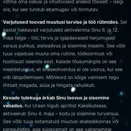
võtma oma oskusi ja intuitiivseid andeid tõsiselt – isegi
siis, kui see tundub ebamugav või hirmutav.
Varjutused toovad muutusi tervise ja töö rütmides.
Sel
aastal hakkavad varjutused aktiveerima Sinu 6. ja 12.
maja telge – töö, tervis ja igapäevased harjumused
versus puhkus, alateadvus ja sisemine maailm. See võib
tuua vajaduse muuta oma rutiine, töökoormust või
hoolitsust iseenda eest. Kalade tõusumärgile on see
meeldetuletus, et eneseohverdus ei ole voorus, kui see
viib läbipõlemiseni. Mõnikord on kõige vaimsem tegu
lihtsalt magada, süüa ja hingata rahulikult.
Kevade tulekuga ärkab Sinu loovus ja sisemine
vabadus.
Kui Uraan liigub aprillist Kaksikutesse,
aktiveerub Sinu 4. maja – kodu ja sisemine turvalisus.
See võib tuua ootamatuid muutusi elukeskkonnas või
peresuhetes, aga sügavamalt on see vabanemine