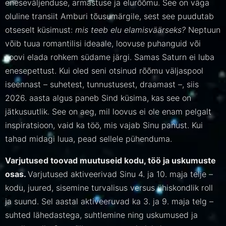
eneseväljenduse, armastuse ja elurõõmu. See on väga
oluline transiit Amburi tõusumärgile, sest see puudutab
otseselt küsimust:
mis teeb elu elamisväärseks?
Neptuun
võib tuua romantilisi ideaale, loovuse puhanguid või
soovi elada rohkem südame järgi. Samas Saturn ei luba
enesepettust. Kui oled seni otsinud rõõmu väljaspool
iseennast – suhetest, tunnustusest, draamast –, siis
2026. aasta algus paneb Sind küsima, kas see on
jätkusuutlik. See on aeg, mil loovus ei ole enam pelgalt
inspiratsioon, vaid ka töö, mis vajab Sinu panust. Kui
tahad midagi luua, pead sellele pühenduma.
Varjutused toovad muutuseid kodu, töö ja uskumuste
osas.
Varjutused aktiveerivad Sinu 4. ja 10. maja telje –
kodu, juured, sisemine turvalisus versus ühiskondlik roll
ja suund. Sel aastal aktiveeruvad ka 3. ja 9. maja telg –
suhted lähedastega, suhtlemine ning uskumused ja