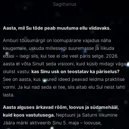
Sagittarius
Aasta, mil Su tõde peab muutuma ellu viidavaks.
Amburi tõusumärgil on loomupärane vajadus näha
kaugemale, uskuda millessegi suuremasse ja liikuda
edasi – isegi siis, kui tee ei ole veel päris selge. 2026.
aasta ei võta Sinult seda visiooni, kuid küsib midagi väga
olulist vastu:
kas Sinu usk on teostatav ka päriselus?
See on aasta, kus suured ideed peavad leidma praktilise
vormi. Ja kui nad seda ei tee, siis aitab elu Sul neist lahti
lasta.
Aasta alguses ärkavad rõõm, loovus ja südamehääl,
kuid koos vastutusega.
Neptuuni ja Saturni liikumine
Jäära märki aktiveerib Sinu 5. maja – loovuse,