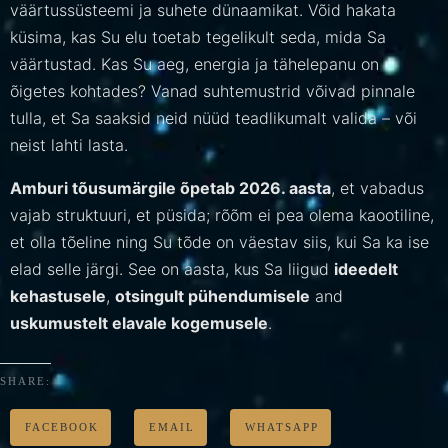
väärtussüsteemi ja suhete dünaamikat. Võid hakata
küsima, kas Su elu toetab tegelikult seda, mida Sa
väärtustad. Kas Su aeg, energia ja tähelepanu on
õigetes kohtades? Vanad suhtemustrid võivad pinnale
tulla, et Sa saaksid neid nüüd teadlikumalt valida – või
neist lahti lasta.
Amburi tõusumärgile õpetab 2026. aasta
, et vabadus
vajab struktuuri, et püsida; rõõm ei pea olema kaootiline,
et olla tõeline ning Su tõde on väestav siis, kui Sa ka ise
elad selle järgi. See on aasta, kus Sa liigud
ideedelt
kehastusele
,
otsingult pühendumisele
and
uskumustelt elavale kogemusele
.
SHARE:
FACEBOOK
EMAIL
WHATSAPP