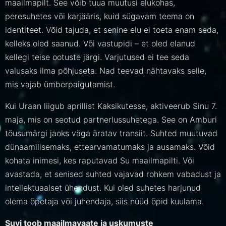
maailmapilt. See võib tuua muutusi elukohas,
peresuhetes või karjääris, kuid sügavam teema on
identiteet. Võid tajuda, et senine elu ei toeta enam seda,
kelleks oled saanud. Või vastupidi – et oled elanud
kellegi teise ootuste järgi. Varjutused ei tee seda
valusaks ilma põhjuseta. Nad teevad nähtavaks selle,
mis vajab ümberpaigutamist.
Kui Uraan liigub aprillist Kaksikutesse, aktiveerub Sinu 7.
maja, mis on seotud partnerlussuhetega. See on Amburi
tõusumärgi jaoks väga äratav transiit. Suhted muutuvad
dünaamilisemaks, ettearvamatumaks ja ausamaks. Võid
kohata inimesi, kes raputavad Su maailmapilti. Või
avastada, et senised suhted vajavad rohkem vabadust ja
intellektuaalset ühendust. Kui oled suhetes harjunud
olema õpetaja või juhendaja, siis nüüd õpid kuulama.
Suvi toob maailmavaate ja uskumuste