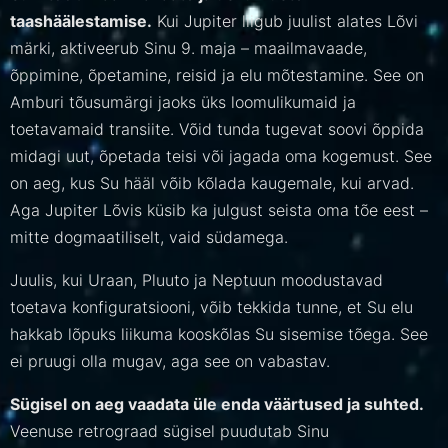
taashäälestamise.
Kui Jupiter liigub juulist alates Lõvi
märki, aktiveerub Sinu 9. maja – maailmavaade,
õppimine, õpetamine, reisid ja elu mõtestamine. See on
Amburi tõusumärgi jaoks üks loomulikumaid ja
toetavamaid transiite. Võid tunda tugevat soovi õppida
midagi uut, õpetada teisi või jagada oma kogemust. See
on aeg, kus Su hääl võib kõlada kaugemale, kui arvad.
Aga Jupiter Lõvis küsib ka julgust seista oma tõe eest –
mitte dogmaatiliselt, vaid südamega.
Juulis, kui Uraan, Pluuto ja Neptuun moodustavad
toetava konfiguratsiooni, võib tekkida tunne, et Su elu
hakkab lõpuks liikuma kooskõlas Su sisemise tõega. See
ei pruugi olla mugav, aga see on vabastav.
Sügisel on aeg vaadata üle enda väärtused ja suhted.
Veenuse retrograad sügisel puudutab Sinu